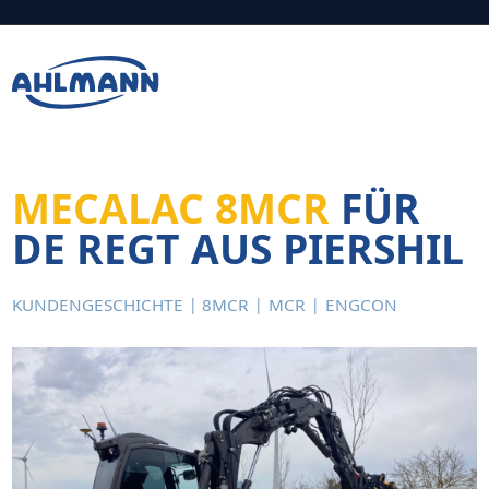
Zur Navigation springen
Zum Hauptinhalt springen
Fußzeile
MECALAC 8MCR
FÜR
DE REGT AUS PIERSHIL
KUNDENGESCHICHTE
8MCR
MCR
ENGCON