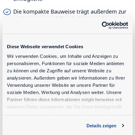
Die kompakte Bauweise trägt außerdem zur
verbesserten Stabilität bei: der Drehkranz des
Oberwagens ist tiefer im Fahrgestell
integriert, wodurch der Schwerpunkt gesenkt
wird.
Diese Webseite verwendet Cookies
Schließlich bleibt die Maschine über den
Wir verwenden Cookies, um Inhalte und Anzeigen zu
gesamten Schwenkbereich stabil: der
personalisieren, Funktionen für soziale Medien anbieten
Drehkranz des Oberwagens ist genau in der
zu können und die Zugriffe auf unsere Website zu
Mitte der Achsen positioniert und
analysieren. Außerdem geben wir Informationen zu Ihrer
gewährleistet so eine optimale Stabilität bei
Verwendung unserer Website an unsere Partner für
360°.
soziale Medien, Werbung und Analysen weiter. Unsere
Partner führen diese Informationen möglicherweise mit
weiteren Daten zusammen, die Sie ihnen bereitgestellt
haben oder die sie im Rahmen Ihrer Nutzung der Dienste
gesammelt haben.
Details zeigen