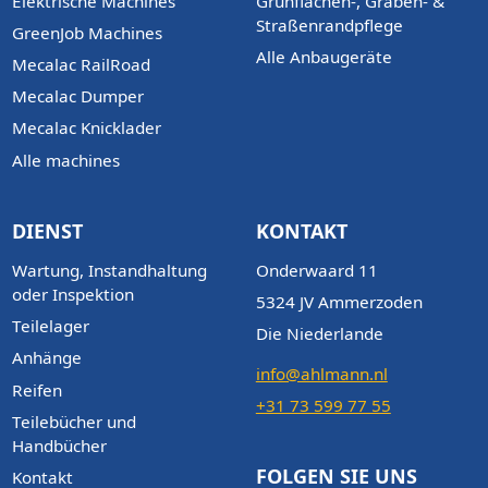
Elektrische Machines
Grünflächen-, Graben- &
Straßenrandpflege
GreenJob Machines
Alle Anbaugeräte
Mecalac RailRoad
Mecalac Dumper
Mecalac Knicklader
Alle machines
DIENST
KONTAKT
Wartung, Instandhaltung
Onderwaard 11
oder Inspektion
5324 JV Ammerzoden
Teilelager
Die Niederlande
Anhänge
info@ahlmann.nl
Reifen
+31 73 599 77 55
Teilebücher und
Handbücher
FOLGEN SIE UNS
Kontakt