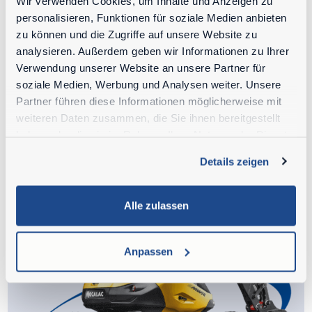
Wir verwenden Cookies, um Inhalte und Anzeigen zu
personalisieren, Funktionen für soziale Medien anbieten
zu können und die Zugriffe auf unsere Website zu
analysieren. Außerdem geben wir Informationen zu Ihrer
Knicklader
Verwendung unserer Website an unsere Partner für
soziale Medien, Werbung und Analysen weiter. Unsere
Partner führen diese Informationen möglicherweise mit
weiteren Daten zusammen, die Sie ihnen bereitgestellt
haben oder die sie im Rahmen Ihrer Nutzung der Dienste
gesammelt haben.
Details zeigen
Alle zulassen
Anpassen