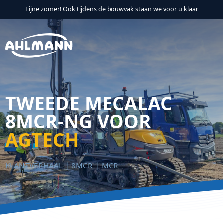
Fijne zomer! Ook tijdens de bouwvak staan we voor u klaar
Verder naar navigatie
Ga naar hoofdinhoud
Footer
TWEEDE MECALAC
8MCR-NG VOOR
AGTECH
KLANTVERHAAL
8MCR
MCR