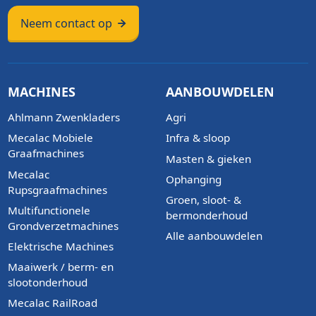
Neem contact op
MACHINES
AANBOUWDELEN
Ahlmann Zwenkladers
Agri
Mecalac Mobiele
Infra & sloop
Graafmachines
Masten & gieken
Mecalac
Ophanging
Rupsgraafmachines
Groen, sloot- &
Multifunctionele
bermonderhoud
Grondverzetmachines
Alle aanbouwdelen
Elektrische Machines
Maaiwerk / berm- en
slootonderhoud
Mecalac RailRoad