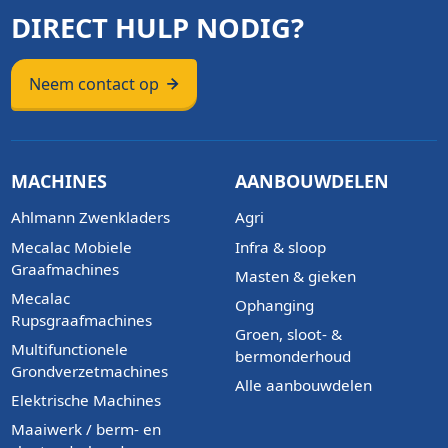
DIRECT HULP NODIG?
Neem contact op
MACHINES
AANBOUWDELEN
Ahlmann Zwenkladers
Agri
Mecalac Mobiele
Infra & sloop
Graafmachines
Masten & gieken
Mecalac
Ophanging
Rupsgraafmachines
Groen, sloot- &
Multifunctionele
bermonderhoud
Grondverzetmachines
Alle aanbouwdelen
Elektrische Machines
Maaiwerk / berm- en