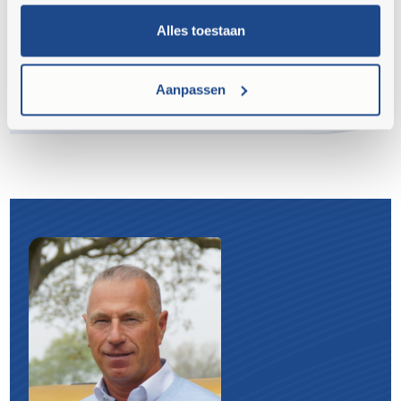
Compacte hoogkieper
Bakinhoud Uitkiephoogte gelift 1602 mm
Alles toestaan
Vermogen 17,5 kW / 23 PK
Hefvermogen 1000 kg
Aanpassen