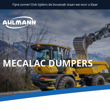
Fijne zomer! Ook tijdens de bouwvak staan we voor u klaar
Verder naar navigatie
Ga naar hoofdinhoud
Footer
MECALAC DUMPERS