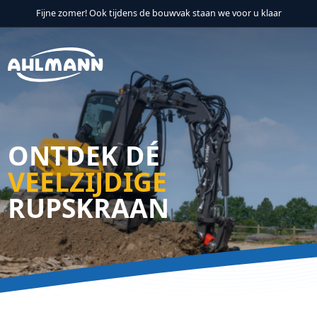
Fijne zomer! Ook tijdens de bouwvak staan we voor u klaar
Verder naar navigatie
Ga naar hoofdinhoud
Footer
ONTDEK DÉ
VEELZIJDIGE
RUPSKRAAN