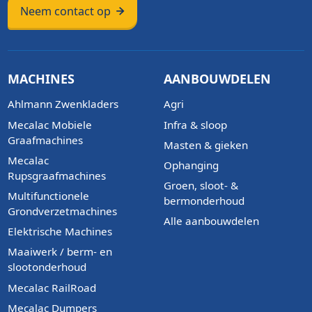
Neem contact op
MACHINES
AANBOUWDELEN
Ahlmann Zwenkladers
Agri
Mecalac Mobiele
Infra & sloop
Graafmachines
Masten & gieken
Mecalac
Ophanging
Rupsgraafmachines
Groen, sloot- &
Multifunctionele
bermonderhoud
Grondverzetmachines
Alle aanbouwdelen
Elektrische Machines
Maaiwerk / berm- en
slootonderhoud
Mecalac RailRoad
Mecalac Dumpers