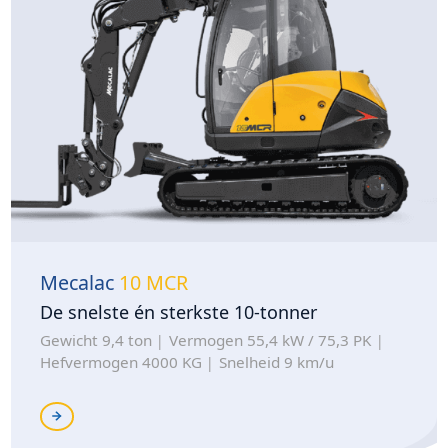
Mecalac
10 MCR
De snelste én sterkste 10-tonner
Gewicht 9,4 ton
Vermogen 55,4 kW / 75,3 PK
Hefvermogen 4000 KG
Snelheid 9 km/u