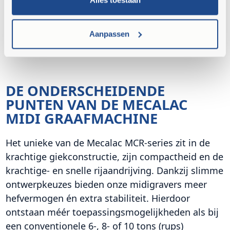
Alles toestaan
zicht rondom voor de machinist
Multifunctioneel: één machine veelzijdig
Aanpassen
inzetbaar voor meerdere klussen
DE ONDERSCHEIDENDE
PUNTEN VAN DE MECALAC
MIDI GRAAFMACHINE
Het unieke van de Mecalac MCR-series zit in de
krachtige giekconstructie, zijn compactheid en de
krachtige- en snelle rijaandrijving. Dankzij slimme
ontwerpkeuzes bieden onze midigravers meer
hefvermogen én extra stabiliteit. Hierdoor
ontstaan méér toepassingsmogelijkheden als bij
een conventionele 6-, 8- of 10 tons (rups)