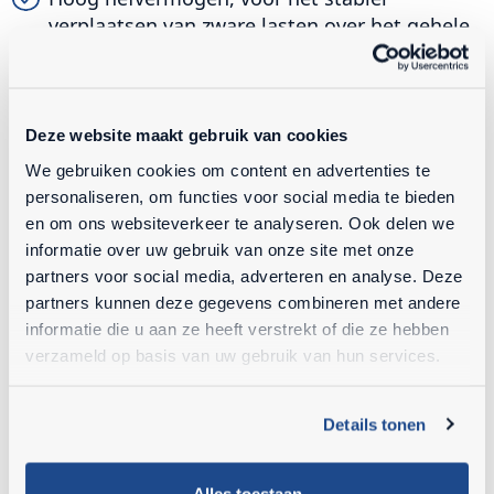
verplaatsen van zware lasten over het gehele
zwenkbereik
Met een rijsnelheid van 10 km/u is de Mecalac
MCR-serie de snelste midigraver in zijn klasse
Deze website maakt gebruik van cookies
We gebruiken cookies om content en advertenties te
Compacte binnendraaier, ideaal voor
personaliseren, om functies voor social media te bieden
binnenstedelijk werk
en om ons websiteverkeer te analyseren. Ook delen we
Unieke giekconstructie voor duw- en
informatie over uw gebruik van onze site met onze
hefkracht maakt vele toepassingen mogelijk
partners voor social media, adverteren en analyse. Deze
zoals shovelwerk en een put plaatsen
partners kunnen deze gegevens combineren met andere
informatie die u aan ze heeft verstrekt of die ze hebben
Aparte rij-aandrijving per rups voor maximale
verzameld op basis van uw gebruik van hun services.
trekkracht. De rij-aandrijving wordt niet
beinvloed tijdens gelijktijdig gebruik van giek-
Details tonen
of zwenkbewegingen
Veilig werken: compacte machine met goed