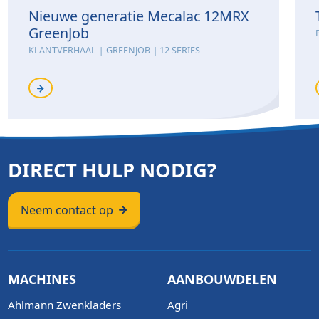
Nieuwe generatie Mecalac 12MRX
GreenJob
KLANTVERHAAL
GREENJOB
12 SERIES
DIRECT HULP NODIG?
Neem contact op
MACHINES
AANBOUWDELEN
Ahlmann Zwenkladers
Agri