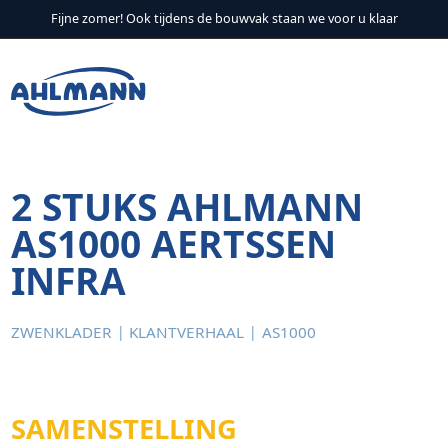
Fijne zomer! Ook tijdens de bouwvak staan we voor u klaar
Verder naar navigatie
Ga naar hoofdinhoud
Footer
2 STUKS AHLMANN
AS1000 AERTSSEN
INFRA
ZWENKLADER
KLANTVERHAAL
AS1000
SAMENSTELLING