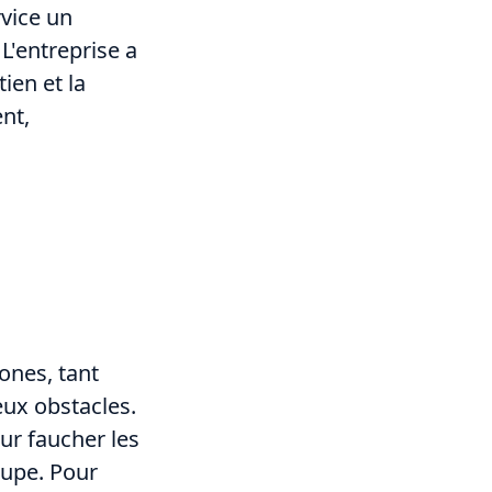
rvice un
'entreprise a
ien et la
nt,
ones, tant
ux obstacles.
ur faucher les
oupe. Pour