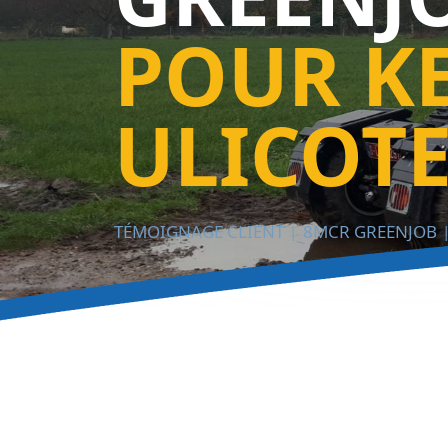
POUR K
ULICOT
TÉMOIGNAGE CLIENT
8MCR GREENJOB