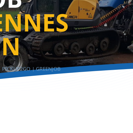
ENNES
EN
PICKUP2GO
GREENJOB