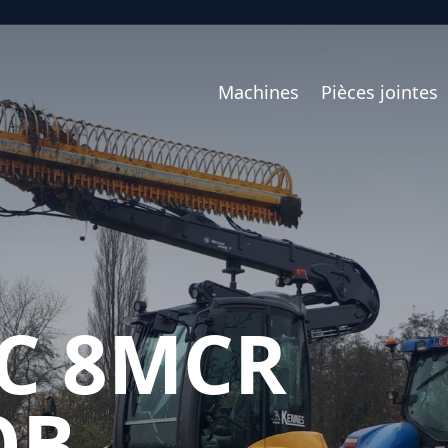
Machines
Pièces jointes
C 8MCR
OB