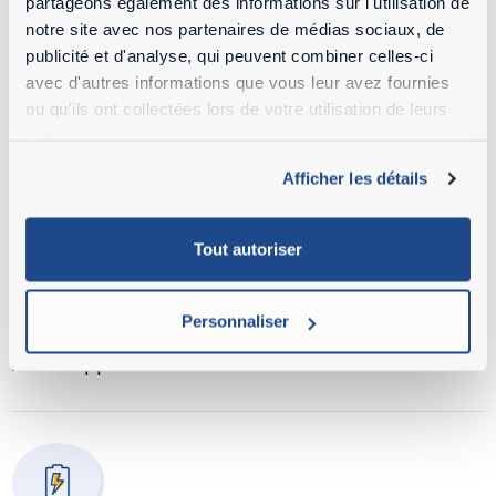
partageons également des informations sur l'utilisation de
notre site avec nos partenaires de médias sociaux, de
publicité et d'analyse, qui peuvent combiner celles-ci
avec d'autres informations que vous leur avez fournies
Pneus
ou qu'ils ont collectées lors de votre utilisation de leurs
services.
Pneus plus larges et garde-boue.
Afficher les détails
Tout autoriser
Personnaliser
Marchepieds
Avec support sabot.