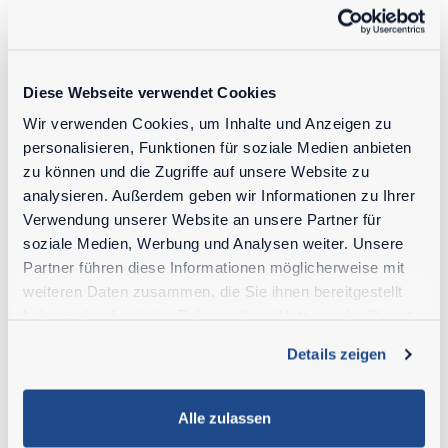
Schutzdach, Schwimmstellung am Hubzylinder,
Hydraulisches Schnellwechselsystem
(Weidemann), Bereifung 10/75 - 17
landwirtschaftliches Profil.
Diese Webseite verwendet Cookies
Wir verwenden Cookies, um Inhalte und Anzeigen zu
personalisieren, Funktionen für soziale Medien anbieten
Optional
zu können und die Zugriffe auf unsere Website zu
analysieren. Außerdem geben wir Informationen zu Ihrer
Kabine mit Heizung, zusätzliches Gegengewicht,
Verwendung unserer Website an unsere Partner für
Breitreifen und Kotflügel, Zusatzhydraulik
soziale Medien, Werbung und Analysen weiter. Unsere
proportional, LED-Arbeitsscheinwerfer,
Partner führen diese Informationen möglicherweise mit
Schlauchbruchsicherung,
weiteren Daten zusammen, die Sie ihnen bereitgestellt
Fußgas/Geschwindigkeitsregler.
haben oder die sie im Rahmen Ihrer Nutzung der Dienste
gesammelt haben.
Details zeigen
Alle zulassen
NEUGIERIG AUF DIE