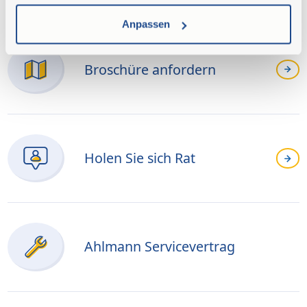
MÖGLICHKEITEN?
Anpassen
Broschüre anfordern
Holen Sie sich Rat
Ahlmann Servicevertrag