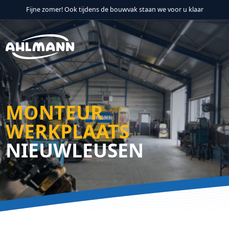
Fijne zomer! Ook tijdens de bouwvak staan we voor u klaar
Verder naar navigatie
Ga naar hoofdinhoud
Footer
MONTEUR
WERKPLAATS
NIEUWLEUSEN