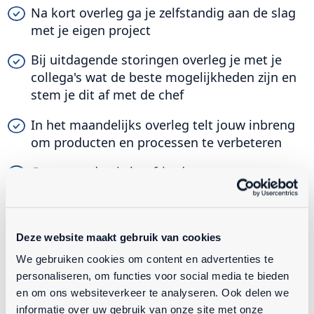
Na kort overleg ga je zelfstandig aan de slag
met je eigen project
Bij uitdagende storingen overleg je met je
collega's wat de beste mogelijkheden zijn en
stem je dit af met de chef
In het maandelijks overleg telt jouw inbreng
om producten en processen te verbeteren
Op woensdag is het frietdag en op
vrijdagmiddag drinken we een pilsje
Deze website maakt gebruik van cookies
We gebruiken cookies om content en advertenties te
personaliseren, om functies voor social media te bieden
en om ons websiteverkeer te analyseren. Ook delen we
ACCEPTEER COOKIES OM DEZE VIDEO TE
BEKIJKEN
informatie over uw gebruik van onze site met onze