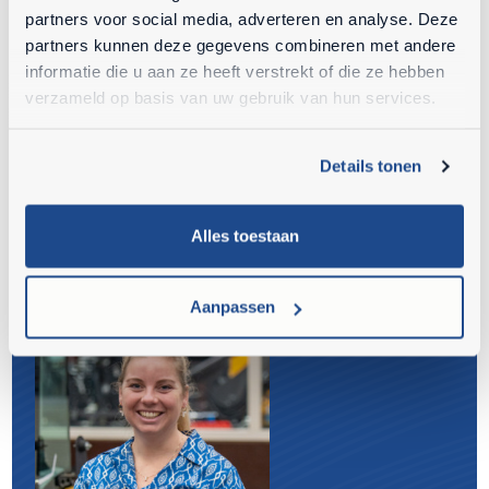
partners voor social media, adverteren en analyse. Deze
partners kunnen deze gegevens combineren met andere
Cookie-instellingen
informatie die u aan ze heeft verstrekt of die ze hebben
verzameld op basis van uw gebruik van hun services.
Details tonen
Een dag als grondverzet monteur bij Ahlmann
Alles toestaan
Aanpassen