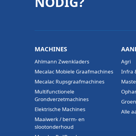
NODIG?
MACHINES
AAN
Ahlmann Zwenkladers
Agri
Mecalac Mobiele Graafmachines
Infra 
Mecalac Rupsgraafmachines
Maste
Multifunctionele
Opha
Grondverzetmachines
Groen
Elektrische Machines
Alle 
Maaiwerk / berm- en
slootonderhoud