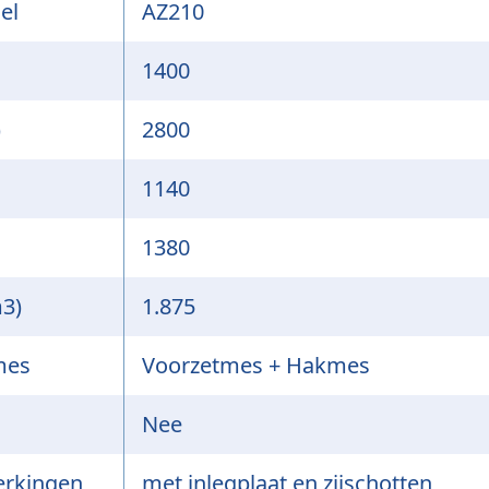
el
AZ210
1400
)
2800
1140
1380
3)
1.875
mes
Voorzetmes + Hakmes
Nee
erkingen
met inlegplaat en zijschotten