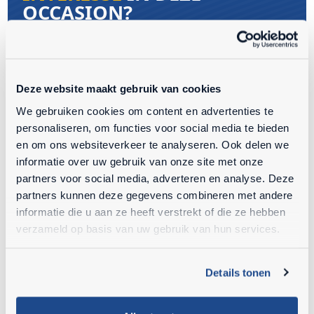
OCCASION?
Stuur een bericht en onze adviseurs nemen
zo snel mogelijk contact met je op.
Deze website maakt gebruik van cookies
Intresse
We gebruiken cookies om content en advertenties te
personaliseren, om functies voor social media te bieden
en om ons websiteverkeer te analyseren. Ook delen we
informatie over uw gebruik van onze site met onze
partners voor social media, adverteren en analyse. Deze
partners kunnen deze gegevens combineren met andere
informatie die u aan ze heeft verstrekt of die ze hebben
WAAROM KIEZEN VOOR EEN
verzameld op basis van uw gebruik van hun services.
OCCASION BIJ AHLMANN
NEDERLAND?
Details tonen
Machines zijn technisch nagekeken door onze
specialisten