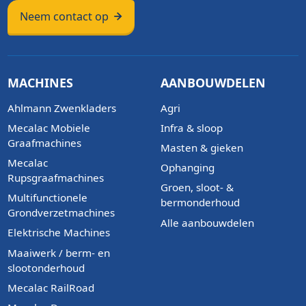
Neem contact op
MACHINES
AANBOUWDELEN
Ahlmann Zwenkladers
Agri
Mecalac Mobiele
Infra & sloop
Graafmachines
Masten & gieken
Mecalac
Ophanging
Rupsgraafmachines
Groen, sloot- &
Multifunctionele
bermonderhoud
Grondverzetmachines
Alle aanbouwdelen
Elektrische Machines
Maaiwerk / berm- en
slootonderhoud
Mecalac RailRoad