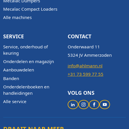
Mecalac Dumpers
Mecalac Compact Loaders
Alle machines
SERVICE
CONTACT
Service, onderhoud of
Onderwaard 11
keuring
5324 JV Ammerzoden
Onderdelen en magazijn
info@ahlmann.nl
Aanbouwdelen
+31 73 599 77 55
Banden
Onderdelenboeken en
VOLG ONS
handleidingen
Alle service
DRAAIT NAAR MEER