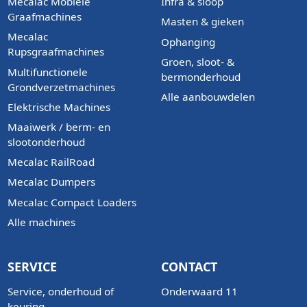
Mecalac Mobiele
Infra & sloop
Graafmachines
Masten & gieken
Mecalac
Ophanging
Rupsgraafmachines
Groen, sloot- &
Multifunctionele
bermonderhoud
Grondverzetmachines
Alle aanbouwdelen
Elektrische Machines
Maaiwerk / berm- en
slootonderhoud
Mecalac RailRoad
Mecalac Dumpers
Mecalac Compact Loaders
Alle machines
SERVICE
CONTACT
Service, onderhoud of
Onderwaard 11
keuring