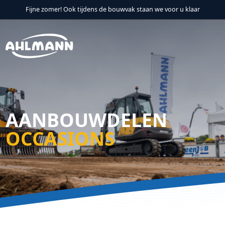
Fijne zomer! Ook tijdens de bouwvak staan we voor u klaar
Verder naar navigatie
Ga naar hoofdinhoud
Footer
AANBOUWDELEN
OCCASIONS