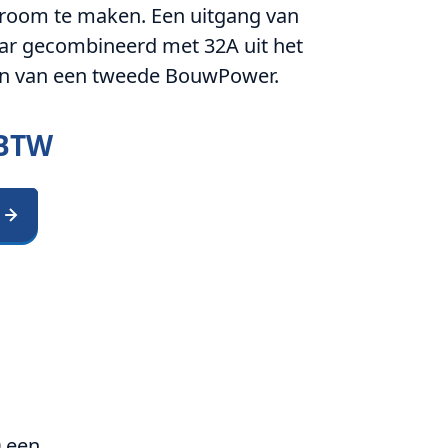
stroom te maken. Een uitgang van
baar gecombineerd met 32A uit het
en van een tweede BouwPower.
 BTW
 een