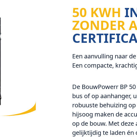
50 KWH
IN
ZONDER 
CERTIFIC
Een aanvulling naar d
Een compacte, krachtig
De BouwPowerr BP 50 i
bus of op aanhanger, u
robuuste behuizing op 
hijsoog maken de accu
op de bouw. Met deze 
gelijktijdig te laden é