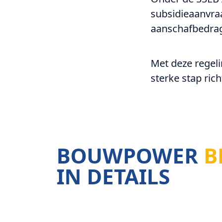
subsidieaanvra
aanschafbedrag 
Met deze regeli
sterke stap ric
BOUWPOWER
B
IN DETAILS