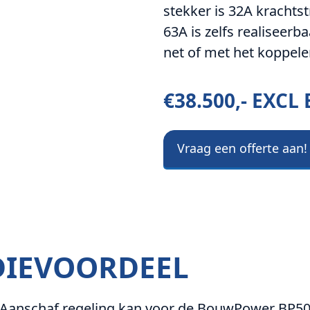
stekker is 32A kracht
63A is zelfs realiseer
net of met het koppel
€38.500,- EXCL
Vraag een offerte aan!
DIEVOORDEEL
Aanschaf regeling kan voor de BouwPower BP50