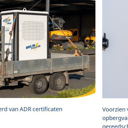
erd van ADR certificaten
Voorzien 
opbergvak
gereedsc