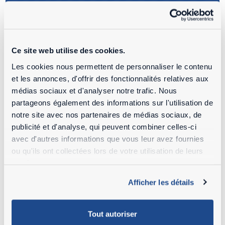
Ce site web utilise des cookies.
Les cookies nous permettent de personnaliser le contenu
et les annonces, d'offrir des fonctionnalités relatives aux
médias sociaux et d'analyser notre trafic. Nous
partageons également des informations sur l'utilisation de
notre site avec nos partenaires de médias sociaux, de
publicité et d'analyse, qui peuvent combiner celles-ci
avec d'autres informations que vous leur avez fournies
ou qu'ils ont collectées lors de votre utilisation de leurs
services.
LA VENTE INTERNE
Afficher les détails
VOUS PERMET D'ACCÉDER À
Nous disposons d'un large stock
Tout autoriser